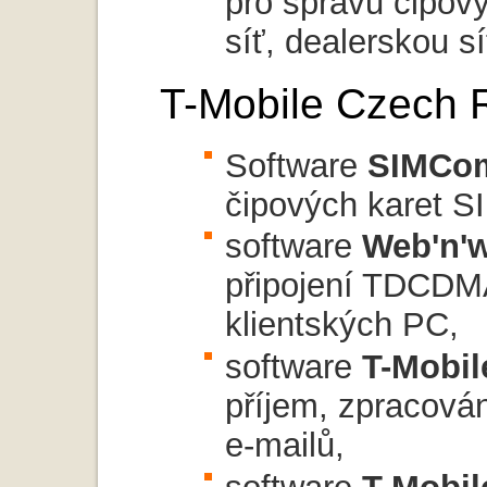
pro správu čipový
síť, dealerskou s
T-Mobile Czech R
Software
SIMCo
čipových karet SI
software
Web'n'
připojení TDCD
klientských PC,
software
T-Mobi
příjem, zpracová
e-mailů,