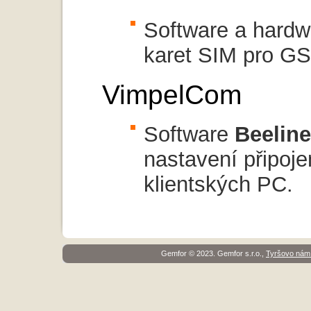
Software a hardw
karet SIM pro G
VimpelCom
Software
Beelin
nastavení připo
klientských PC.
Gemfor © 2023. Gemfor s.r.o.,
Tyršovo nám.