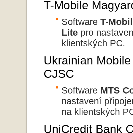
T-Mobile Magyar
Software
T-Mobi
Lite
pro nastave
klientských PC.
Ukrainian Mobil
CJSC
Software
MTS Co
nastavení přip
na klientských P
UniCredit Bank C